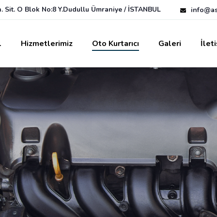
. Sit. O Blok No:8 Y.Dudullu Ümraniye / İSTANBUL
info@as
l
Hizmetlerimiz
Oto Kurtarıcı
Galeri
İlet